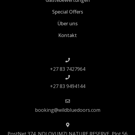
Special Offers
Über uns
Kontakt
+27 83 7427964
+27 83 9494144
booking@wildbluedoors.com
PostNet 374, NDLOVUMZI NATURE RESERVE, Plot 56